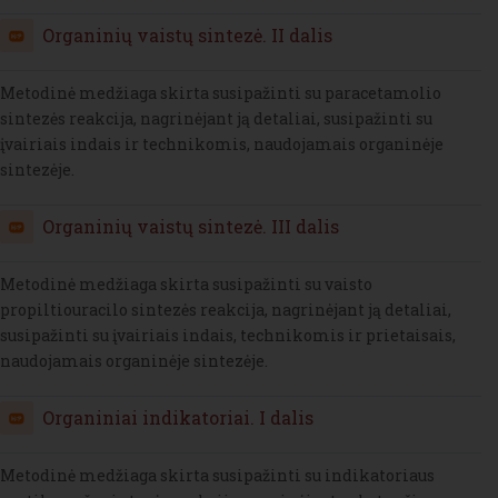
H5P
Organinių vaistų sintezė. II dalis
Metodinė medžiaga skirta susipažinti su paracetamolio
sintezės reakcija, nagrinėjant ją detaliai, susipažinti su
įvairiais indais ir technikomis, naudojamais organinėje
sintezėje.
H5P
Organinių vaistų sintezė. III dalis
Metodinė medžiaga skirta susipažinti su vaisto
propiltiouracilo sintezės reakcija, nagrinėjant ją detaliai,
susipažinti su įvairiais indais, technikomis ir prietaisais,
naudojamais organinėje sintezėje.
H5P
Organiniai indikatoriai. I dalis
Metodinė medžiaga skirta susipažinti su indikatoriaus