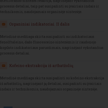
metiloranžo sintezės reakcija, nagrinėjant vykstančius
procesus detaliai, taip pat susipažinti su įvairiais indais ir
technikomis, naudojamais organinėje sintezėje.
H5P
Organiniai indikatoriai. II dalis
Metodinė medžiaga skirta susipažinti su indikatoriaus
fenolftaleino, dažo fluoresceino sintezėmis ir raudonojo
kopūsto indikatoriaus paruošimais, nagrinėjant vykstančius
procesus detaliai.
H5P
Kofeino ekstrakcija iš artbatžolių
Metodinė medžiaga skirta susipažinti su kofeino ekstrakcija
iš arbatžolių, nagrinėjant ją detaliai, susipažinti su įvairiais
indais ir technikomis, naudojamais organinėje sintezėje.