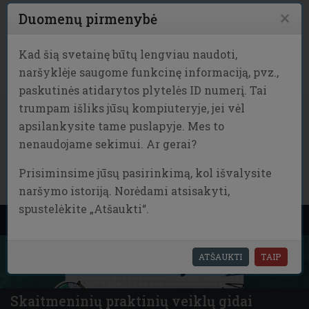
Pereiti į pagrindinį turinį
×
Duomenų pirmenybė
Kad šią svetainę būtų lengviau naudoti,
naršyklėje saugome funkcinę informaciją, pvz.,
paskutinės atidarytos plytelės ID numerį. Tai
trumpam išliks jūsų kompiuteryje, jei vėl
MENU
apsilankysite tame puslapyje. Mes to
nenaudojame sekimui. Ar gerai?
PRISIJUNGTI
Prisiminsime jūsų pasirinkimą, kol išvalysite
naršymo istoriją. Norėdami atsisakyti,
spustelėkite „Atšaukti“.
ATŠAUKTI
TAIP
Skaitmeninių praktinių veiklų gidai