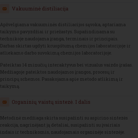
H5P
Vakuuminė distiliacija
Apžvelgiama vakuuminės distiliacijos sąvoka, aptariama
taikymo pavyzdžiai ir priežastys. Supažindinama su
technikoje naudojama įranga, terminais ir principais.
Darbas skirtas ugdyti kruopštumą chemijos laboratorijoje ir
atliekamo darbo suvokimą chemijos laboratorijoje.
Pateiktas 14 minučių interaktyvus bei vizualus vaizdo įrašas.
Medžiagoje pateiktos naudojamos įrangos, procesų ir
principų schemos. Pasakojama apie metodo atlikimą ir
taikymą.
H5P
Organinių vaistų sintezė. I dalis
Metodinė medžiaga skirta susipažinti su aspirino sintezės
reakcija, nagrinėjant ją detaliai, susipažinti su įvairiais
indais ir technikomis, naudojamais organinėje sintezėje.