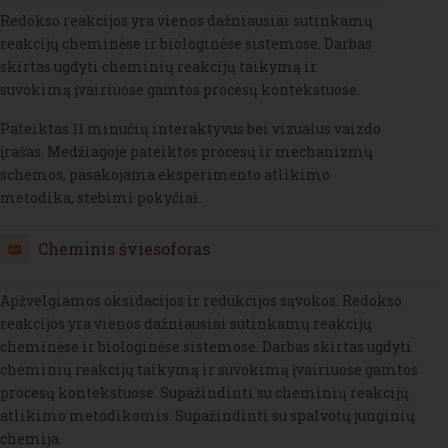
Redokso reakcijos yra vienos dažniausiai sutinkamų
reakcijų cheminėse ir biologinėse sistemose. Darbas
skirtas ugdyti cheminių reakcijų taikymą ir
suvokimą įvairiuose gamtos procesų kontekstuose.
Pateiktas 11 minučių interaktyvus bei vizualus vaizdo
įrašas. Medžiagoje pateiktos procesų ir mechanizmų
schemos, pasakojama eksperimento atlikimo
metodika, stebimi pokyčiai.
H5P
Cheminis šviesoforas
Apžvelgiamos oksidacijos ir redukcijos sąvokos. Redokso
reakcijos yra vienos dažniausiai sutinkamų reakcijų
cheminėse ir biologinėse sistemose. Darbas skirtas ugdyti
cheminių reakcijų taikymą ir suvokimą įvairiuose gamtos
procesų kontekstuose. Supažindinti su cheminių reakcijų
atlikimo metodikomis. Supažindinti su spalvotų junginių
chemija.