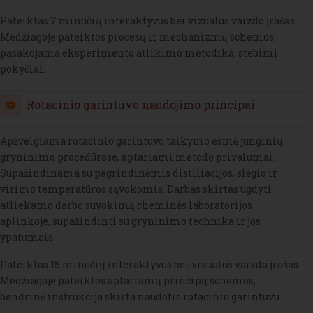
Pateiktas 7 minučių interaktyvus bei vizualus vaizdo įrašas.
Medžiagoje pateiktos procesų ir mechanizmų schemos,
pasakojama eksperimento atlikimo metodika, stebimi
pokyčiai.
H5P
Rotacinio garintuvo naudojimo principai
Apžvelgiama rotacinio garintuvo taikymo esmė junginių
gryninimo procedūrose, aptariami metodo privalumai.
Supažindinama su pagrindinėmis distiliacijos, slėgio ir
virimo temperatūros sąvokomis. Darbas skirtas ugdyti
atliekamo darbo suvokimą cheminės laboratorijos
aplinkoje, supažindinti su gryninimo technika ir jos
ypatumais.
Pateiktas 15 minučių interaktyvus bei vizualus vaizdo įrašas.
Medžiagoje pateiktos aptariamų principų schemos,
bendrinė instrukcija skirta naudotis rotaciniu garintuvu.