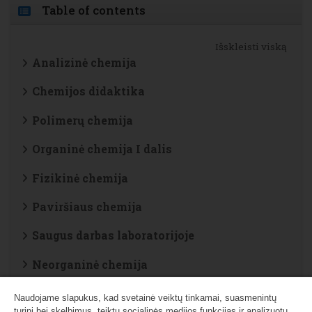
Table of contents
Išskleisti viską
Analizinė chemija
Chemijos didaktika
Polimerų chemija
Organinė chemija I dalis
Fizikinė chemija
Paviršiaus chemija
Saugus darbas laboratorijoje
Neorganinė chemija
Kontaktinio kampo matavimas
Naudojame slapukus, kad svetainė veiktų tinkamai, suasmenintų
turinį bei skelbimus, teiktų socialinės medijos funkcijas ir analizuotų