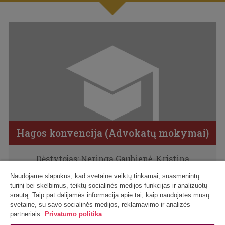
Hagos konvencija (Advokatų mokymai)
Atviri
Dėstytojas: Neringa Gaubienė, Kristina
Pranevičienė, Gerardas Višinskis,
Naudojame slapukus, kad svetainė veiktų tinkamai, suasmenintų
turinį bei skelbimus, teiktų socialinės medijos funkcijas ir analizuotų
READ MORE
srautą. Taip pat dalijamės informacija apie tai, kaip naudojatės mūsų
svetaine, su savo socialinės medijos, reklamavimo ir analizės
partneriais.
Privatumo politika