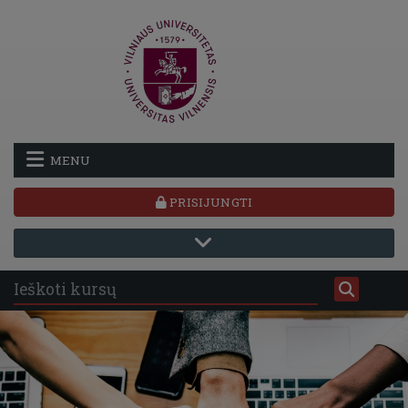
Pereiti į pagrindinį turinį
MENU
PRISIJUNGTI