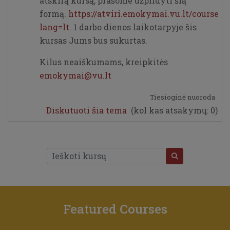
atskirą kursą, prašome užpildyti šią
formą.
https://atviri.emokymai.vu.lt/course/r
lang=lt
. 1 darbo dienos laikotarpyje šis
kursas Jums bus sukurtas.
Kilus neaiškumams, kreipkitės
emokymai@vu.lt
Tiesioginė nuoroda
Diskutuoti šia tema
(kol kas atsakymų: 0)
Ieškoti kursų
IEŠKOTI KURSŲ
Featured Courses